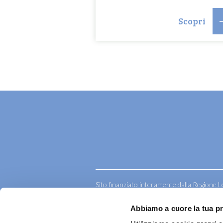
Scopri
Sito finanziato interamente dalla Regione L
anche con i contributi delle amministrazi
Abbiamo a cuore la tua p
Privacy policy
Cookie policy
Modifica consensi