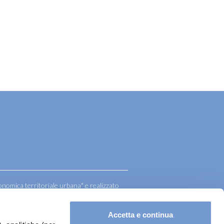
onomica territoriale urbana" e realizzato
mercio Como.
Accetta e continua