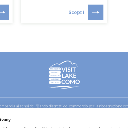
Scopri
ombardia ai sensi del "Bando distretti del commercio per la ricostruzione ec
oni comunali di Bellagio, Griante, Menaggio, Tremezzina, Varenna e Confcom
rivacy