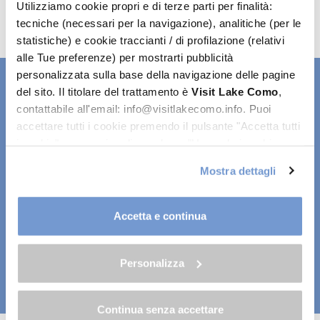
Utilizziamo cookie propri e di terze parti per finalità:
tecniche (necessari per la navigazione), analitiche (per le
statistiche) e cookie traccianti / di profilazione (relativi
alle Tue preferenze) per mostrarti pubblicità
personalizzata sulla base della navigazione delle pagine
del sito. Il titolare del trattamento è
Visit Lake Como
,
contattabile all'email: info@visitlakecomo.info. Puoi
accettare tutti i cookie premendo il pulsante "Accetta tutti
i cookie", proseguire cliccando su "Usa solo i cookie
necessari" o gestire le tue preferenze facendo clic su
Mostra dettagli
"Personalizza". Al fine di revocare il consenso prestato e
visualizzare le informazioni complete sul trattamento dei
Sito finanziato interamente dalla Regione Lombardia ai sensi del
dati clicca qui:
"gestione cookie"
"Bando distretti del commercio per la ricostruzione economica
Accetta e continua
territoriale urbana" e realizzato anche con i contributi delle
Allo stesso link trovi la nostra informativa estesa sui
amministrazioni comunali di Bellagio, Griante, Menaggio, Tremezzina,
cookie.
Varenna e Confcommercio Como.
Personalizza
Privacy policy
Cookie policy
Modifica consensi
Continua senza accettare