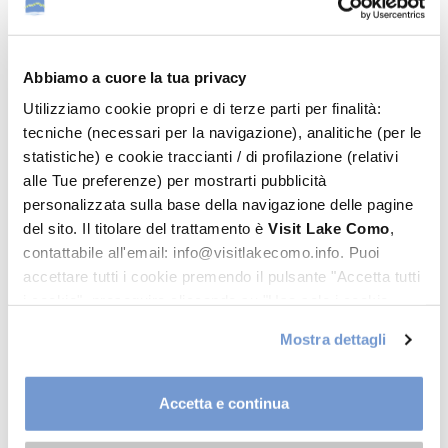
Abbiamo a cuore la tua privacy
La Fabbrica del Gelato
Utilizziamo cookie propri e di terze parti per finalità:
tecniche (necessari per la navigazione), analitiche (per le
Affacciata sul suggestivo Golfo di Venere, La Fabbrica del
statistiche) e cookie traccianti / di profilazione (relativi
Gelato offre gelato artigianale italiano d’eccellenza. I gusti
alle Tue preferenze) per mostrarti pubblicità
proposti uniscono tradizione e…
personalizzata sulla base della navigazione delle pagine
del sito. Il titolare del trattamento è
Visit Lake Como
,
Scopri
contattabile all'email: info@visitlakecomo.info. Puoi
accettare tutti i cookie premendo il pulsante "Accetta tutti
i cookie", proseguire cliccando su "Usa solo i cookie
necessari" o gestire le tue preferenze facendo clic su
Mostra dettagli
"Personalizza". Al fine di revocare il consenso prestato e
visualizzare le informazioni complete sul trattamento dei
dati clicca qui:
"gestione cookie"
Accetta e continua
Allo stesso link trovi la nostra informativa estesa sui
cookie.